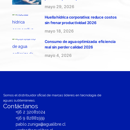
mayo 29, 2026
Huella hídrica corporativa: reduce costos
sin frenar productividad 2026
mayo 18, 2026
Consumo de agua optimizada: eficiencia
real sin perder calidad 2026
mayo 4, 2026
Somos el distribuidor oficial de marcas líderes en tecnología de
aguas subterráneas.
Contáctanos
+56 2 32081024
+56 9 82881559
pablo.zuniga@agualibre.cl