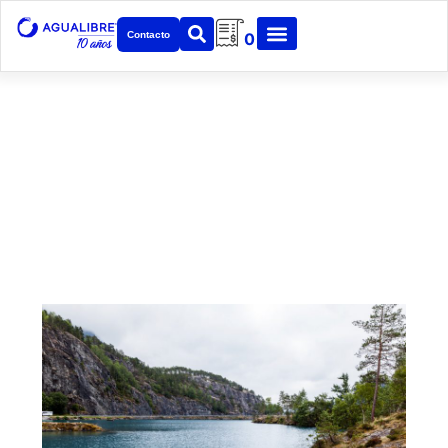
Contacto
0
Noticias
Mantenemos constante actualización sobre
distintos temas en la industria, medio y desarrollo
tecnológico para nuestros clientes.