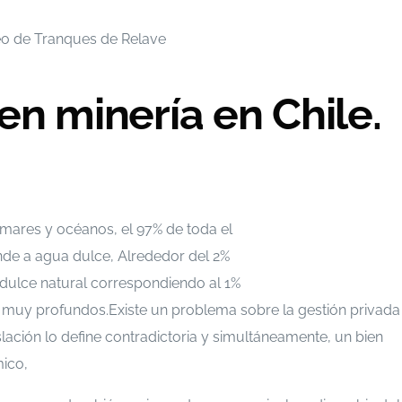
en minería en Chile.
s mares y océanos, el 97% de toda el
nde a agua dulce, Alrededor del 2%
 dulce natural correspondiendo al 1%
 muy profundos.Existe un problema sobre la gestión privada
slación lo define contradictoria y simultáneamente, un bien
mico,