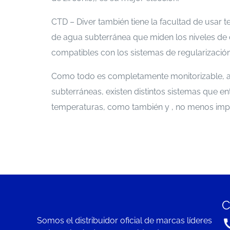
CTD – Diver también tiene la facultad de usar 
de agua subterránea que miden los niveles de c
compatibles con los sistemas de regularización
Como todo es completamente monitorizable, as
subterráneas, existen distintos sistemas que e
temperaturas, como también y , no menos impor
C
Somos el distribuidor oficial de marcas líderes