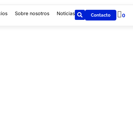
cios
Sobre nosotros
Noticias
Contacto
0
intos temas en la industria, medio y