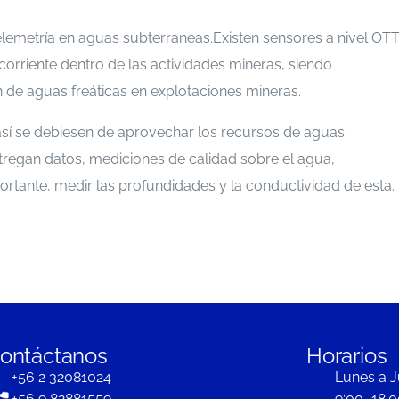
telemetría en aguas subterraneas.Existen sensores a nivel OT
orriente dentro de las actividades mineras, siendo
 de aguas freáticas en explotaciones mineras.
í se debiesen de aprovechar los recursos de aguas
ntregan datos, mediciones de calidad sobre el agua,
tante, medir las profundidades y la conductividad de esta.
ontáctanos
Horarios
+56 2 32081024
Lunes a J
+56 9 82881559
9:00–18:0