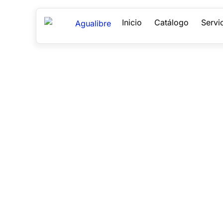
Inicio
Catálogo
Servi
Noticias
Mantenemos constante actualización sobre dist
desarrollo tecnológico para nuestros clientes.