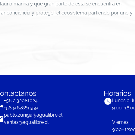
 fauna marina y que gran parte de esta se encuentra en
erar conciencia y proteger el ecosistema partiendo por uno y
ontáctanos
Horarios
+56 2 32081024
Lunes a J
+56 9 82881559
9:00–18:0
pablo.zuniga@agualibre.cl
ventas@agualibre.cl
Viernes:
9:00–12:00