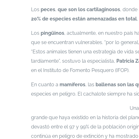
Los
peces
,
que son los cartilaginosos
, donde
20% de especies están amenazadas en total
,
Los
pingüinos
, actualmente, en nuestro país 
que se encuentran vulnerables. “por lo genera
“Estos animales tienen una estrategia de vida
tardíamente”, sostuvo la especialista,
Patricia 
en el Instituto de Fomento Pesquero (IFOP).
En cuanto a
mamíferos
, las
ballenas son las 
especies en peligro. El cachalote siempre ha 
Aquí puedes encontrar el estudio realizado
Una 
grande que haya existido en la historia del plan
devastó entre el 97 y 99% de la población origi
continúa en peligro de extinción y ha mostrad