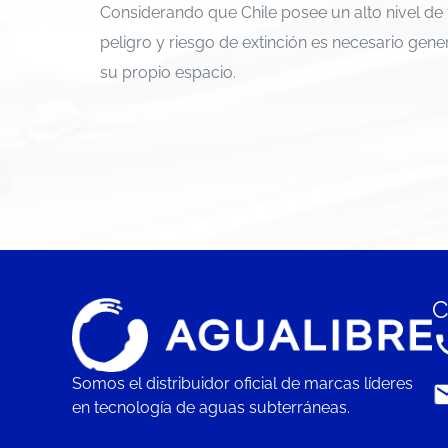
Considerando que Chile posee un alto nivel de
peligro y riesgo de extinción es necesario gen
su propio espacio.
aquí
C
Somos el distribuidor oficial de marcas líderes
en tecnología de aguas subterráneas.