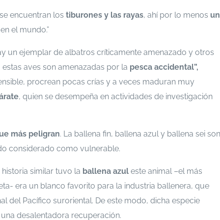
 se encuentran los
tiburones y las rayas
, ahí por lo menos
un
en el mundo.”
hay un ejemplar de albatros críticamente amenazado y otros
l, estas aves son amenazadas por la
pesca accidental”,
 sensible, procrean pocas crías y a veces maduran muy
Zárate
, quien se desempeña en actividades de investigación
que más peligran
. La ballena fin, ballena azul y ballena sei so
sido considerado como vulnerable.
historia similar tuvo la
ballena azul
este animal –el más
eta- era un blanco favorito para la industria ballenera, que
nal del Pacífico suroriental. De este modo, dicha especie
o una desalentadora recuperación.