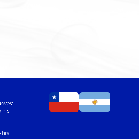
ueves:
0 hrs
 hrs.