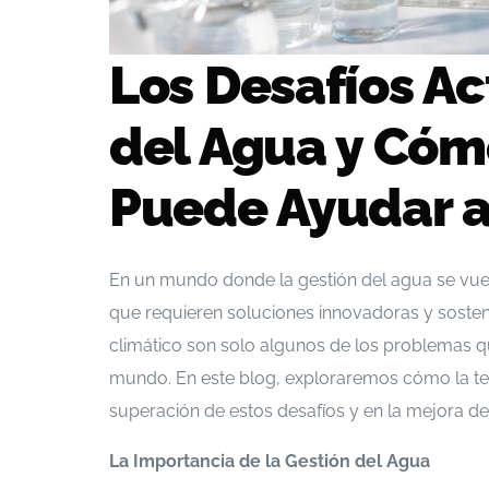
Los Desafíos Ac
del Agua y Cóm
Puede Ayudar a
En un mundo donde la gestión del agua se vuel
que requieren soluciones innovadoras y sosten
climático son solo algunos de los problemas qu
mundo. En este blog, exploraremos cómo la t
superación de estos desafíos y en la mejora de 
La Importancia de la Gestión del Agua