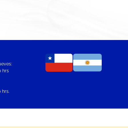
ueves:
0 hrs
 hrs.