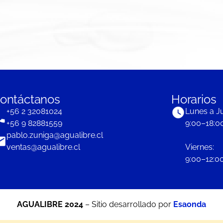
ontáctanos
Horarios
+56 2 32081024
Lunes a J
+56 9 82881559
9:00–18:0
pablo.zuniga@agualibre.cl
ventas@agualibre.cl
Viernes:
9:00–12:00
AGUALIBRE 2024
– Sitio desarrollado por
Esaonda