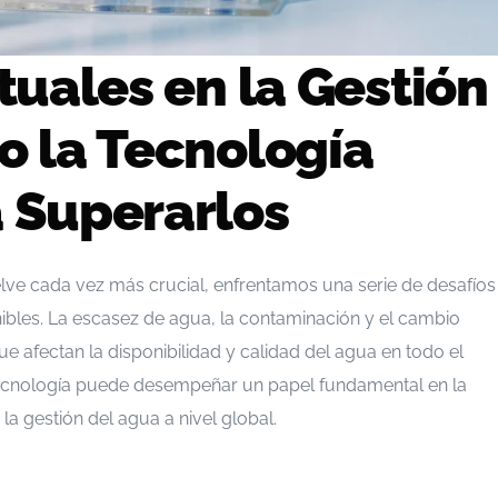
tuales en la Gestión
o la Tecnología
 Superarlos
ve cada vez más crucial, enfrentamos una serie de desafíos
ibles. La escasez de agua, la contaminación y el cambio
e afectan la disponibilidad y calidad del agua en todo el
ecnología puede desempeñar un papel fundamental en la
la gestión del agua a nivel global.