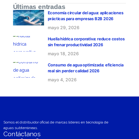
Últimas entradas
Economía circular del agua: aplicaciones
prácticas para empresas B2B 2026
mayo 29, 2026
Huella hídrica corporativa: reduce costos
sin frenar productividad 2026
mayo 18, 2026
Consumo de agua optimizada: eficiencia
real sin perder calidad 2026
mayo 4, 2026
Somos el distribuidor oficial de marcas líderes en tecnología de
aguas subterráneas.
Contáctanos