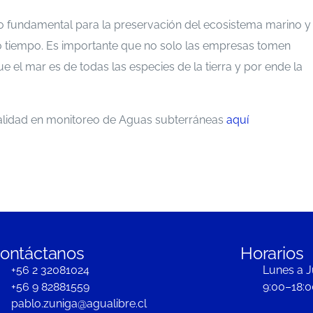
go fundamental para la preservación del ecosistema marino y
o tiempo. Es importante que no solo las empresas tomen
 el mar es de todas las especies de la tierra y por ende la
alidad en monitoreo de Aguas subterráneas
aquí
ontáctanos
Horarios
+56 2 32081024
Lunes a J
+56 9 82881559
9:00–18:0
pablo.zuniga@agualibre.cl