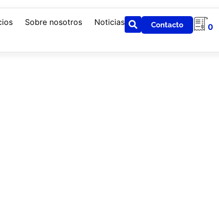
cios
Sobre nosotros
Noticias
Contacto
0
tintos temas en la industria, medio y