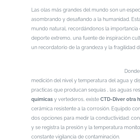
Las olas más grandes del mundo son un espect
asombrando y desafiando a la humanidad. Estas
mundo natural, recordándonos la importancia 
deporte extremo, una fuente de inspiración cult
un recordatorio de la grandeza y la fragilidad 
Si te interesa leer cada documento con mayor
https://escenarioshidricos.cl/resultados
Donde 
medición del nivel y temperatura del agua y dis
practicas que producan sequías , las aguas re
químicas
y vertederos, existe
CTD-Diver
otra 
cerámica resistente a la corrosión. Equipdo co
dos opciones para medir la conductividad: con
y se registra la presión y la temperatura moni
constante vigilancia de contaminación.