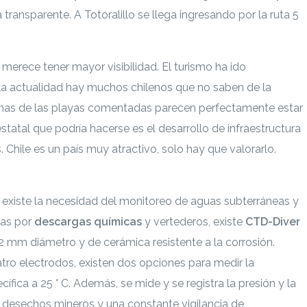
ransparente. A Totoralillo se llega ingresando por la ruta 5
 merece tener mayor visibilidad. El turismo ha ido
 la actualidad hay muchos chilenos que no saben de la
uchas de las playas comentadas parecen perfectamente estar
statal que podría hacerse es el desarrollo de infraestructura
s. Chile es un país muy atractivo, solo hay que valorarlo.
profundidad puedes ingresar a
existe la necesidad del monitoreo de aguas subterráneas y
das por
descargas químicas
y vertederos, existe
CTD-Diver
2 mm diámetro y de cerámica resistente a la corrosión.
ro electrodos, existen dos opciones para medir la
fica a 25 ° C. Además, se mide y se registra la presión y la
 desechos mineros y una constante vigilancia de