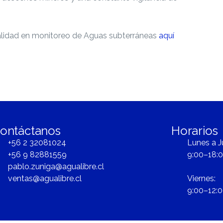
alidad en monitoreo de Aguas subterráneas
aquí
ontáctanos
Horarios
+56 2 32081024
Lunes a J
+56 9 82881559
9:00–18:0
pablo.zuniga@agualibre.cl
ventas@agualibre.cl
Viernes:
9:00–12:0