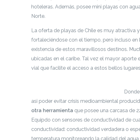
hoteleras. Además, posee mini playas con agua t
Norte.
La oferta de playas de Chile es muy atractiva y
fortaleciéndose con el tiempo, pero incluso en
existencia de estos maravillosos destinos. M
ubicadas en el caribe. Tal vez el mayor aporte e
vial que facilite el acceso a estos bellos lugare
Si te interesa leer cada documento con mayor 
https://escenarioshidricos.cl/resultados
Donde 
asi poder evitar crisis medioambiental produci
otra herramienta
que posee una carcasa
de 2
Equipdo con sensores de conductividad de cuat
conductividad: conductividad verdadera o especí
temperatura monitoreando la calidad del agua,