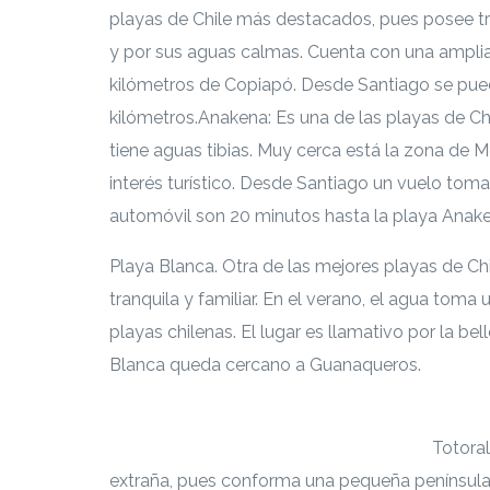
playas de Chile más destacados, pues posee tr
y por sus aguas calmas. Cuenta con una amplia
kilómetros de Copiapó. Desde Santiago se pued
kilómetros.
Anakena: Es una de las playas de Chi
tiene aguas tibias. Muy cerca está la zona de M
interés turístico. Desde Santiago un vuelo toma
automóvil son 20 minutos hasta la playa Anake
Playa Blanca. Otra de las mejores playas de Ch
tranquila y familiar. En el verano, el agua toma
playas chilenas. El lugar es llamativo por la bel
Blanca queda cercano a Guanaqueros.
Si te interesa leer cada documento con mayor 
https://escenarioshidricos.cl/resultados
Totoral
extraña, pues conforma una pequeña península.