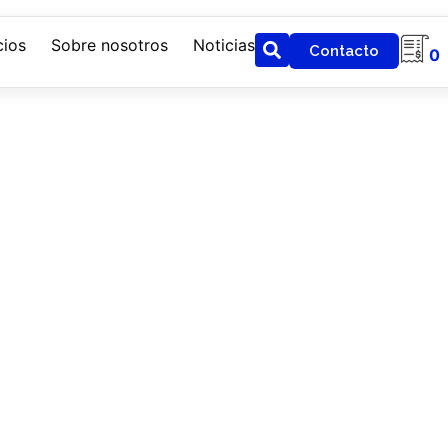
cios
Sobre nosotros
Noticias
Contacto
0
tintos temas en la industria, medio y