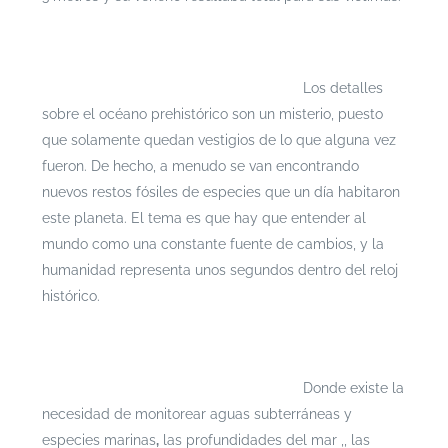
Si te interesa leer cada documento con mayor
profundidad puedes ingresar a
https://escenarioshidricos.cl/resultados
Los detalles
sobre el océano prehistórico son un misterio, puesto
que solamente quedan vestigios de lo que alguna vez
fueron. De hecho, a menudo se van encontrando
nuevos restos fósiles de especies que un día habitaron
este planeta. El tema es que hay que entender al
mundo como una constante fuente de cambios, y la
humanidad representa unos segundos dentro del reloj
histórico.
Si te interesa leer cada documento con mayor
profundidad puedes ingresar a
https://escenarioshidricos.cl/resultados
Donde existe la
necesidad de monitorear aguas subterráneas y
especies marinas
,
las profundidades del mar ,, las