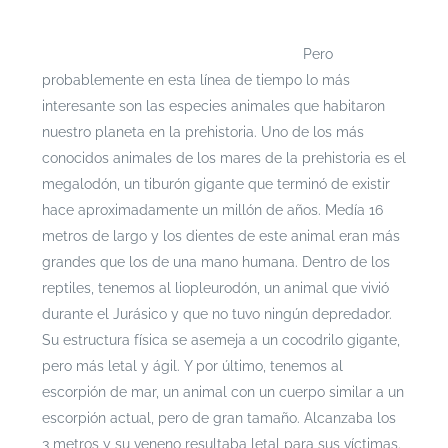
Si te interesa leer cada documento con mayor
profundidad puedes ingresar a
https://escenarioshidricos.cl/resultados
Pero
probablemente en esta línea de tiempo lo más
interesante son las especies animales que habitaron
nuestro planeta en la prehistoria. Uno de los más
conocidos animales de los mares de la prehistoria es el
megalodón, un tiburón gigante que terminó de existir
hace aproximadamente un millón de años. Medía 16
metros de largo y los dientes de este animal eran más
grandes que los de una mano humana. Dentro de los
reptiles, tenemos al liopleurodón, un animal que vivió
durante el Jurásico y que no tuvo ningún depredador.
Su estructura física se asemeja a un cocodrilo gigante,
pero más letal y ágil. Y por último, tenemos al
escorpión de mar, un animal con un cuerpo similar a un
escorpión actual, pero de gran tamaño. Alcanzaba los
3 metros y su veneno resultaba letal para sus víctimas.