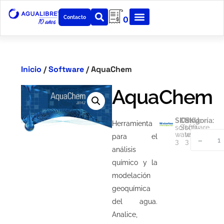
Contacto
0
Inicio
/
Software
/ AquaChem
AquaChem
SKU:
Categoría:
SKU:
Herramienta
soft-
Software
soft-
waterloo-
waterloo-
para el
-
3
3
análisis
químico y la
modelación
geoquímica
del agua.
Analice,