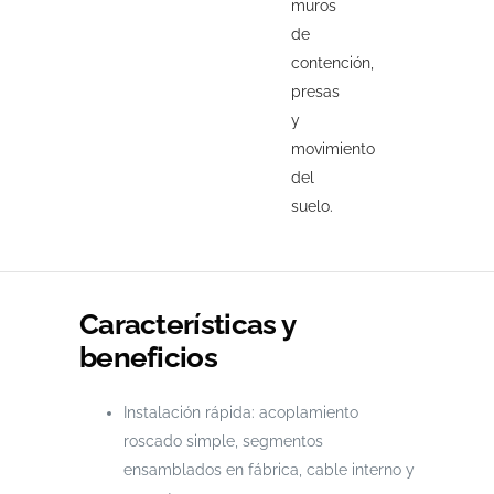
muros
de
contención,
presas
y
movimiento
del
suelo.
Características y
beneficios
Instalación rápida: acoplamiento
roscado simple, segmentos
ensamblados en fábrica, cable interno y