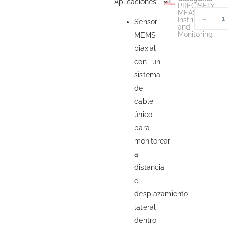
Aplicaciones:
PRECISELY
MEASURED
-
Instrumentatio
Sensor
and
Monitoring
MEMS
biaxial
con un
sistema
de
cable
único
para
monitorear
a
distancia
el
desplazamiento
lateral
dentro