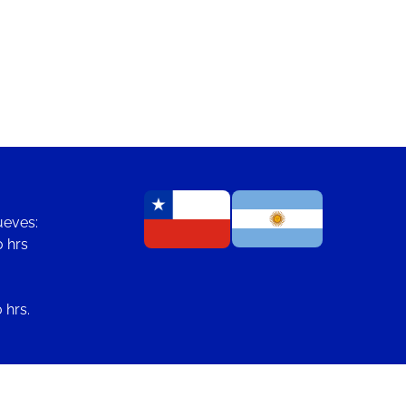
ueves:
0 hrs
 hrs.