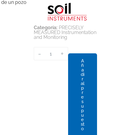
o de un pozo
Categoría:
PRECISELY
MEASURED Instrumentation
and Monitoring
-
+
A
ñ
a
di
r
al
p
r
e
s
u
p
u
e
st
o