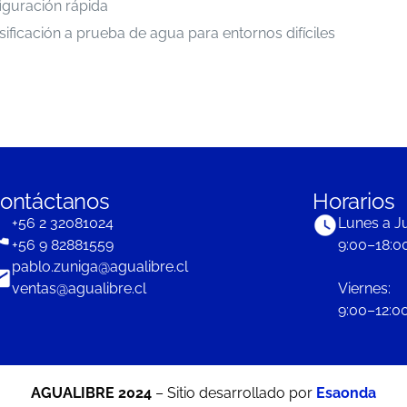
iguración rápida
asificación a prueba de agua para entornos difíciles
ontáctanos
Horarios
+56 2 32081024
Lunes a J
+56 9 82881559
9:00–18:0
pablo.zuniga@agualibre.cl
ventas@agualibre.cl
Viernes:
9:00–12:00
AGUALIBRE 2024
– Sitio desarrollado por
Esaonda