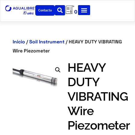
Contacto
0
Sobre nosotros
Inicio
/
Soil Instrument
/ HEAVY DUTY VIBRATING
Wire Piezometer
HEAVY
DUTY
VIBRATING
Wire
Piezometer