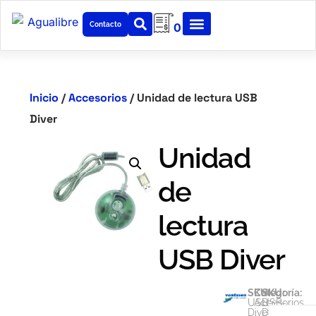
Contacto
0
Inicio
/
Accesorios
/ Unidad de lectura USB
Diver
Unidad
de
lectura
USB Diver
SKU:
Categoría:
SKU:
USB-
Accesorios
USB-
Diver-
Diver-