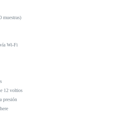
0 muestras)
vía Wi-Fi
s
e 12 voltios
 a presión
here