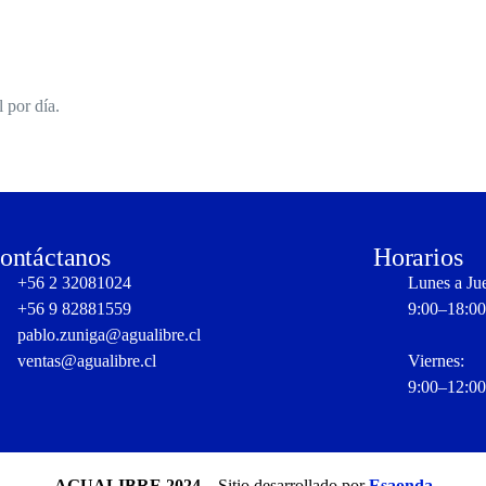
 por día.
ontáctanos
Horarios
+56 2 32081024
Lunes a Ju
+56 9 82881559
9:00–18:00
pablo.zuniga@agualibre.cl
ventas@agualibre.cl
Viernes:
9:00–12:00
AGUALIBRE 2024
– Sitio desarrollado por
Esaonda