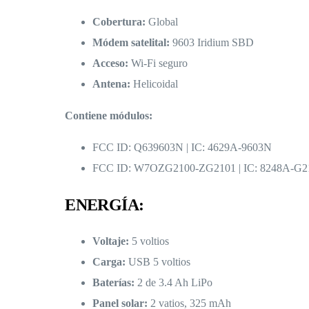
Cobertura:
Global
Módem satelital:
9603 Iridium SBD
Acceso:
Wi-Fi seguro
Antena:
Helicoidal
Contiene módulos:
FCC ID: Q639603N | IC: 4629A-9603N
FCC ID: W7OZG2100-ZG2101 | IC: 8248A-
ENERGÍA:
Voltaje:
5 voltios
Carga:
USB 5 voltios
Baterías:
2 de 3.4 Ah LiPo
Panel solar:
2 vatios, 325 mAh