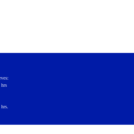
eves:
 hrs
 hrs.