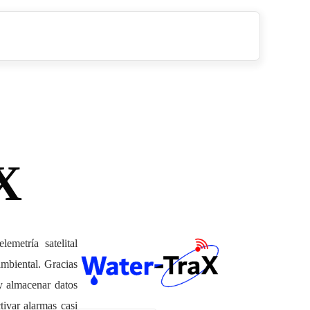
X
emetría satelital
ambiental. Gracias
 y almacenar datos
ctivar alarmas casi