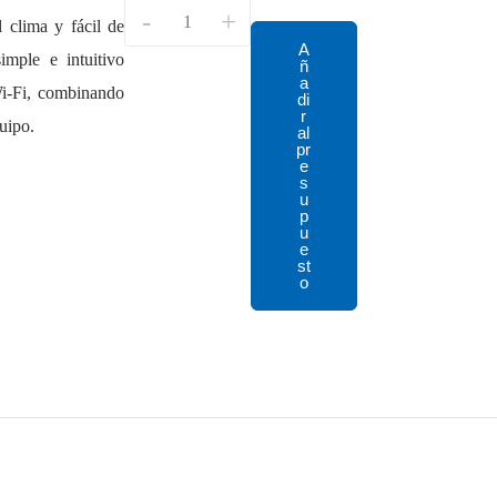
-
+
l clima y fácil de
A
imple e intuitivo
ñ
a
Wi-Fi, combinando
di
r
quipo.
al
pr
e
s
u
p
u
e
st
o
: