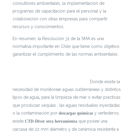
consultores ambientales, la implementación de
programas de capacitación para el personal y la
colaboración con otras empresas para compartir
recursos y conocimientos.
En resumen, la Resolución 31 de la SMA es una
normativa importante en Chile que tiene como objetivo
garantizar el cumplimiento de las normas ambientales.
Si te interesa leer cada documento con mayor
profundidad puedes ingresar a
https://escenarioshidricos.cl/resultados
Donde existe la
necesidad de monitorear aguas subterráneas y distintos
tipos de agua
para la limpieza de mar o evitar practicas
,
que producan sequías , las aguas residuales inyectadas
o la contaminación por
y vertederos,
descargas químicas
existe
que posee una
CTD-Diver
otra herramienta
carcasa
de 22 mm diámetro y de cerámica resistente a