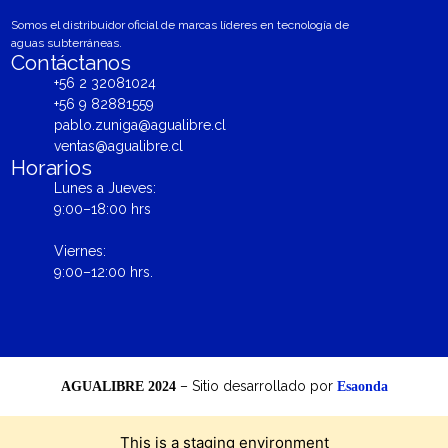
Somos el distribuidor oficial de marcas líderes en tecnología de
aguas subterráneas.
Contáctanos
+56 2 32081024
+56 9 82881559
pablo.zuniga@agualibre.cl
ventas@agualibre.cl
Horarios
Lunes a Jueves:
9:00–18:00 hrs
Viernes:
9:00–12:00 hrs.
– Sitio desarrollado por
AGUALIBRE 2024
Esaonda
This is a staging environment