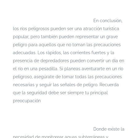
Si te interesa leer cada documento con mayor
profundidad puedes ingresar a
https://escenarioshidricos.cl/resultados
En conclusión,
los ríos peligrosos pueden ser una atracción turística
popular, pero también pueden representar un grave
peligro para aquellos que no toman las precauciones
adecuadas. Los rápidos, las corrientes fuertes y la
presencia de depredadores pueden convertir un día en
el río en una pesadilla. Si planeas aventurarte en un río
peligroso, asegúrate de tomar todas las precauciones
necesarias y seguir las señales de peligro. Recuerda
que la seguridad debe ser siempre tu principal
preocupación
Si te interesa leer cada documento con mayor
profundidad puedes ingresar a
https://escenarioshidricos.cl/resultados
Donde existe la
necesidad de monitorear aguas subterráneas y