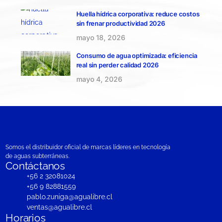
Huella hídrica corporativa: reduce costos
sin frenar productividad 2026
mayo 18, 2026
Consumo de agua optimizada: eficiencia
real sin perder calidad 2026
mayo 4, 2026
Somos el distribuidor oficial de marcas líderes en tecnología
de aguas subterráneas.
Contáctanos
+56 2 32081024
+56 9 82881559
pablo.zuniga@agualibre.cl
ventas@agualibre.cl
Horarios