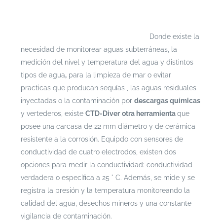
Si te interesa leer cada documento con mayor
profundidad puedes ingresar a
https://escenarioshidricos.cl/resultados
Donde existe la
necesidad de monitorear aguas subterráneas, la
medición del nivel y temperatura del agua y distintos
tipos de agua
,
para la limpieza de mar o evitar
practicas que producan sequías , las aguas residuales
inyectadas o la contaminación por
descargas químicas
y vertederos, existe
CTD-Diver
otra herramienta
que
posee una carcasa
de 22 mm diámetro y de cerámica
resistente a la corrosión. Equipdo con sensores de
conductividad de cuatro electrodos, existen dos
opciones para medir la conductividad: conductividad
verdadera o específica a 25 ° C. Además, se mide y se
registra la presión y la temperatura monitoreando la
calidad del agua, desechos mineros y una constante
vigilancia de contaminación.