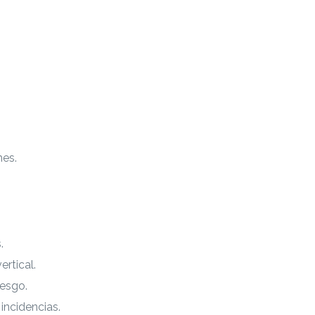
mes.
.
rtical.
iesgo.
incidencias.