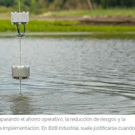
parando el ahorro operativo, la reducción de riesgos y la
e implementación. En B2B industrial, suele justificarse cuando