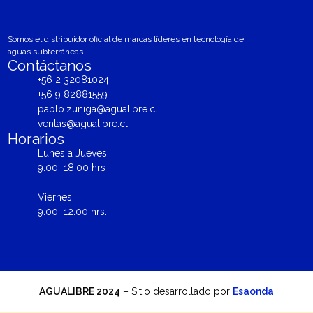
Somos el distribuidor oficial de marcas líderes en tecnología de
aguas subterráneas.
Contáctanos
+56 2 32081024
+56 9 82881559
pablo.zuniga@agualibre.cl
ventas@agualibre.cl
Horarios
Lunes a Jueves:
9:00–18:00 hrs
Viernes:
9:00–12:00 hrs.
AGUALIBRE 2024
– Sitio desarrollado por
Esaonda